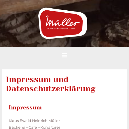
Impressum und
Datenschutzerklärung
Impressum
Klaus Ewald Heinrich Müller
Bäckerei – Cafe – Konditorei